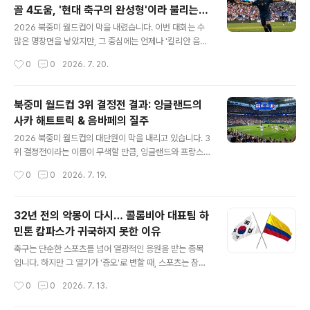
골 4도움, '현대 축구의 완성형'이라 불리는
든 BTS의 하프타임 쇼 공연 내용과 의상, 그리고 화제를
글 내용
이유
모은 비하인드까지 완벽하게 정리해 드립니다.1. 월드컵 역
2026 북중미 월드컵이 막을 내렸습니다. 이번 대회는 수
사상 최초의 결승전 하프타임 쇼, 그 화려한 시작국제축구
많은 명장면을 낳았지만, 그 중심에는 언제나 '킬리안 음바
연맹(FIFA)이 미국 미식축구 슈퍼볼의 문화적 흥행 요소를
페'가 있었습니다. 프랑스가 최종 4위라는 성적표를 받았
작성시간
0
0
2026. 7. 20.
세계 축구 무대에 이식하기 위해 이번 대회 결승전(스페인
음에도 불구하고, 음바페가 보여준 기록은 축구 역사에 남
대 아르헨티나)에서 사상 최초..
을만한 경이로운 수준이었습니다. 왜 전문가들이 이번 대
회를 '음바페의 재발견'이라 부르는지, 그 이유를 정밀 분석
북중미 월드컵 3위 결정전 결과: 잉글랜드의
합니다.1. 경이로운 스탯: 10골 4 도움, 왜 압도적인가?이
사카 해트트릭 & 음바페의 질주
번 월드컵에서 음바페가 기록한 공격 포인트는 총 14개(10
글 내용
골 4 도움)입니다. 이는 단순한 득점력을 넘어선 수치입니
2026 북중미 월드컵의 대단원이 막을 내리고 있습니다. 3
다.득점 생산성: 득점뿐만 아니라 찬스 메이킹에서도 탁월
위 결정전이라는 이름이 무색할 만큼, 잉글랜드와 프랑스
한 능력을 보이며 팀 공격의 90% 이상을 책임졌습니다.꾸
는 그야말로 '골 잔치'를 벌이며 전 세계 축구 팬들에게 잊
작성시간
0
0
2026. 7. 19.
준함: 조별리그부터 3위 결정전까지 기복 없는 경기력을
지 못할 명경기를 선사했습니다.총 10골이 터진 화끈한 난
보여주며 '월드클래스'의 품..
타전, 그 뜨거웠던 현장과 주요 기록을 정리해 드립니다.1.
경기 결과: 잉글랜드의 유종의 미오늘(19일) 미국 마이애
32년 전의 악몽이 다시… 콜롬비아 대표팀 하
미 스타디움에서 열린 2026 북중미 월드컵 3위 결정전에
민톤 캄파스가 귀국하지 못한 이유
서 잉글랜드가 프랑스를 6대 4로 제압했습니다. 이로써 잉
글 내용
글랜드는 1966년 우승 이후 최고의 성적을 거두며 이번
축구는 단순한 스포츠를 넘어 열광적인 응원을 받는 종목
대회를 마무리하게 되었습니다.2. 부카요 사카의 '해트트
입니다. 하지만 그 열기가 '증오'로 변할 때, 스포츠는 참극
릭'과 벨링엄의 배려이날 경기의 주인공은 단연 부카요 사
이 될 수도 있습니다. 최근 콜롬비아 축구 대표팀의 하민톤
작성시간
0
0
2026. 7. 13.
카였습니다. 사카는 잉글랜드의 공격을 이끌며 무려 3골을
캄파스 선수가 겪고 있는 충격적인 소식이 전 세계 축구 팬
기록, 해트트릭을 달성하는..
들의 공분을 사고 있습니다.단순히 승부차기에서 패배의