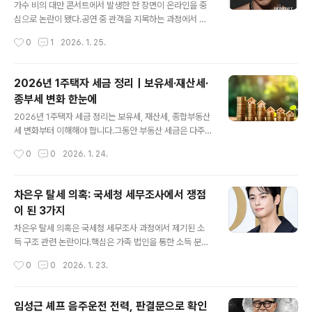
“예능 프로그램 출연을 계기로 연인 관계로 발전했다”, “1
가수 비의 대만 콘서트에서 발생한 한 장면이 온라인을 중
월 말 서울 모처에서 비공개 결혼식을 올린다”는 구체적인
심으로 논란이 됐다.공연 중 관객을 지목하는 과정에서 청
설정까지 더해지며 현실성을 높였다. 디테일이 많을수록
각장애를 가진 팬이 언급된 사실이 알려지며,단순한 해프
작성시간
0
1
2026. 1. 25.
사람들은 의심보다 신뢰를 먼저 하게 된다.박세리·김승수
닝을 넘어 장애 인식과 공연 문화의 책임 문제로까지 논의
결혼설 영상의 실체이 영상..
가 확산됐다.논란 이후 비는 공식 사과를 통해 입장을 밝혔
다.이번 사건은 연예인 개인의 실수를 넘어,글로벌 공연 현
2026년 1주택자 세금 정리｜보유세·재산세·
장에서의 배려와 시스템을 다시 돌아보게 한다. 가수 비 대
종부세 변화 한눈에
만 콘서트에서 어떤 상황이 벌어졌나문제가 된 장면은 비
글 내용
의 대만 타이베이 아레나 콘서트 도중 나왔다.비는 무대 위
2026년 1주택자 세금 정리는 보유세, 재산세, 종합부동산
에서 관객들의 반응을 유도하며 소통하는 시간을 가졌다.
세 변화부터 이해해야 합니다.그동안 부동산 세금은 다주
이 과정에서 한 관객이 화면에 잡혔고,다른 관객들과 달리
택자 중심 이슈로 여겨졌지만, 2026년을 앞두고는 1주택
작성시간
0
0
2026. 1. 24.
춤을 추지 않고 휴대전화로 무대를 촬영하고 있었다.현장
자도 체감 부담이 달라질 수 있는 구조로 바뀌고 있습니다.
에서는 특별한 문제가 없어 보였지만,이후 해당..
이번 글에서는 2026년 기준 1주택자가 실제로 영향을 받
게 되는 세금 구조를 차분하게 정리합니다.2026년 1주택
차은우 탈세 의혹: 국세청 세무조사에서 쟁점
자 보유세 구조부터 이해하기1주택자가 부담하는 보유세
이 된 3가지
는 하나의 세금이 아닙니다.재산세를 중심으로, 여기에 지
글 내용
방교육세와 농어촌특별세가 연동돼 함께 부과됩니다.또 일
차은우 탈세 의혹은 국세청 세무조사 과정에서 제기된 소
정 기준을 넘으면 종합부동산세까지 더해지는 구조입니다.
득 구조 관련 논란이다.핵심은 가족 법인을 통한 소득 분배
📊 2026년 1주택자 보유세 전체 구조구분세금 종류부과
가 실질에 맞았는지 여부다.이 글에서는 세무당국이 문제
작성시간
0
0
2026. 1. 23.
기준2026년 변화 포인트기본재산세공시가격 기준과표
삼은 쟁점을 중심으로 핵심만 정리한다.차은우 탈세 의혹
상향 가능성추가종합부동산세기준 초과 시기준 유..
이란 무엇인가차은우는 지난해 상반기 서울지방국세청의
세무조사를 받았고, 이 과정에서 200억 원대 소득세 추징
임성근 셰프 음주운전 전력, 판결문으로 확인
통보를 받은 것으로 알려졌다.국세청은 단순한 소득 규모