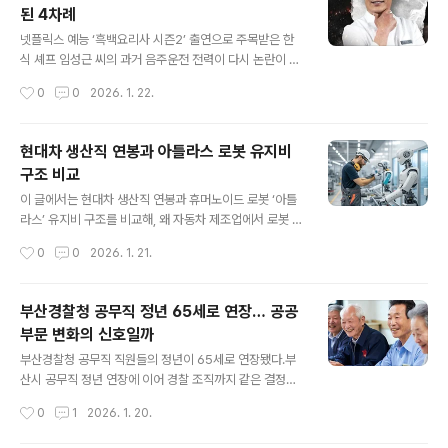
된 4차례
보다 소득이 어떤 구조로 귀속됐는지를 중점적으로 살펴본
글 내용
것으로 전해진다.중요한 점은 세무조사 결과 통보가 곧 형
넷플릭스 예능 ‘흑백요리사 시즌2’ 출연으로 주목받은 한
사 처벌이나 탈세 확정을 의미하지는 않는다는 것이다.조
식 셰프 임성근 씨의 과거 음주운전 전력이 다시 논란이 되
세 사안은 해석의 영역이 크고, 불복 절차를 통해 판단이 달
고 있다.본인이 언급한 ‘3차례’와 달리, 법원 판결문을 통해
작성시간
0
0
2026. 1. 22.
라질 수 있다.이번 논란의 전체 흐름은 차은우 탈세 의혹 정
총 4차례 음주운전 적발 기록이 확인되면서 사실관계에 관
리 글에서 한눈에 확인할 수 있다.국세청 세무..
심이 쏠린다.해당 기록은 1999년부터 2020년까지 이어
진 것으로 확인됐다.임성근 셰프 음주운전 전력, 발언 이후
현대차 생산직 연봉과 아틀라스 로봇 유지비
재조명이번 논란은 임성근 씨가 지난 18일 자신의 유튜브
구조 비교
채널 ‘임짱TV’를 통해 과거 음주운전 사실을 언급하면서
글 내용
시작됐다.당시 임 씨는 “술을 좋아하다 보니 실수를 했
이 글에서는 현대차 생산직 연봉과 휴머노이드 로봇 ‘아틀
다”며 최근 10년간 3차례 음주운전이 있었다고 설명했다.
라스’ 유지비 구조를 비교해, 왜 자동차 제조업에서 로봇 도
하지만 이후 언론 보도를 통해 과거 판결문에 남아 있는 기
입이 가속화되고 있는지 정리한다. 단순한 인건비 절감이
작성시간
0
0
2026. 1. 21.
록은 총 4차례라는 점이 확인되면서 논란이 확대됐다.핵심
아니라, 생산 구조 전체가 어떻게 바뀌고 있는지를 중심으
은 음주운전 사실 자체가 아..
로 살펴본다.현대차 생산직 연봉은 어느 수준인가현대차
생산직은 국내 제조업 중에서도 대표적인 고임금 직군으로
부산경찰청 공무직 정년 65세로 연장… 공공
꼽힌다. 기본급 외에도 각종 수당, 성과급, 복지 혜택이 더
부문 변화의 신호일까
해지면서 연간 총보수는 1억 원 안팎으로 알려져 있다.문제
글 내용
는 이 비용이 단순히 ‘급여’에서 끝나지 않는다는 점이다.
부산경찰청 공무직 직원들의 정년이 65세로 연장됐다.부
인건비에는 퇴직금, 4대 보험, 근속 연차에 따른 임금 상승
산시 공무직 정년 연장에 이어 경찰 조직까지 같은 결정을
구조까지 포함된다. 기업 입장에서는 매년 누적되는 고정
내리면서, 공공 부문 전반에 ‘65세 정년’ 논의가 본격화되
작성시간
0
1
2026. 1. 20.
비 부담이 커질 수밖에 없다.아틀라스 로봇 유지비 1400
는 분위기다.고령화가 빠르게 진행되는 상황에서 이번 조
만 원의 의미현대차그룹이 공개한..
치는 단순한 인사 제도 변경을 넘어, 공공 부문 고용 구조가