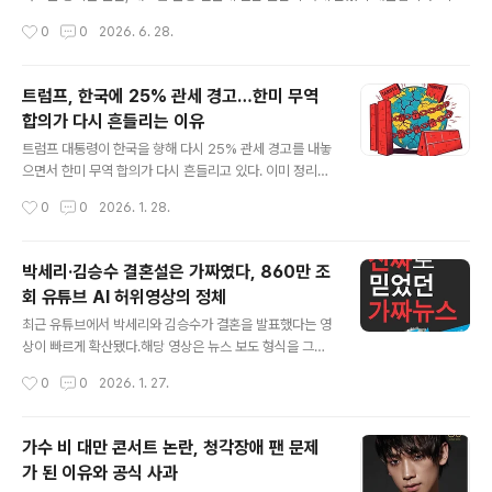
송영길 의원이 "대한민국 축구의 가장 큰 적은 대한축구협회"라고 직격탄을 날리면
작성시간
0
0
2026. 6. 28.
서, 이 논란은 단순한 스포츠 이슈를 넘어 사회적 문제로 번지고 있습니다.1. 축구 팬
들이 분노하는 진짜 이유: 공정성의 부재많은 팬이 이번 월드컵 결과를 두고 '예견된
참사'라고 말합니다. 단순히 성적이 나빠서가 아닙니다. 대표팀 선임 과정에서의 불
트럼프, 한국에 25% 관세 경고…한미 무역
투명함과 무원칙한 행정 때문입니다.클린스만 감독 선임과 경질: 시스템 없는 결정으
합의가 다시 흔들리는 이유
로 인한 행정력 낭비.홍명보 감독 선임 논란: 절차적 정당성이 훼손되었다는 비판.책
글 내용
임 회피: 국회에서조차 진실 공방이 벌어질 만큼, 책..
트럼프 대통령이 한국을 향해 다시 25% 관세 경고를 내놓
으면서 한미 무역 합의가 다시 흔들리고 있다. 이미 정리된
것으로 알려졌던 한국 관세 문제가 재점화되며, 이번 발언
작성시간
0
0
2026. 1. 28.
이 실제 관세 인상으로 이어질지 관심이 집중되고 있다. 단
순한 통상 마찰을 넘어 한미 무역 관계 전반에 영향을 줄 수
있는 사안이라는 점에서 파장이 적지 않다.도널드 트럼프
박세리·김승수 결혼설은 가짜였다, 860만 조
미국 대통령은 최근 SNS를 통해 한국이 양국 간 합의를 충
회 유튜브 AI 허위영상의 정체
분히 이행하지 않고 있다고 주장하며 자동차, 목재, 의약품
글 내용
등을 포함한 관세를 기존 15%에서 25%로 인상할 수 있
최근 유튜브에서 박세리와 김승수가 결혼을 발표했다는 영
다고 밝혔다. 다만 구체적인 시행 시점은 언급하지 않아 협
상이 빠르게 확산됐다.해당 영상은 뉴스 보도 형식을 그대
상 여지는 남겨둔 상태다. 이 발언은 사전 협의 없이 나왔다
로 따라 만들어졌고, 조회수는 860만 회를 넘기며 사실처
작성시간
0
0
2026. 1. 27.
는 점에서 더욱 주목받고 있다.트럼프가 한국에 25% 관세
럼 소비됐다. 처음 이 영상을 봤을 때, 실제 뉴스와 구분하
를 경고한 배경트럼..
기가 쉽지 않았다는 생각이 들 정도였다. 하지만 확인 결과,
이 결혼설은 사실이 아닌 AI로 제작된 허위 영상으로 밝혀
가수 비 대만 콘서트 논란, 청각장애 팬 문제
졌다.문제가 된 영상은 실제 방송 화면과 유사한 자막 구성,
가 된 이유와 공식 사과
익숙한 뉴스 멘트, 인물 사진과 음성을 결합해 제작됐다.
글 내용