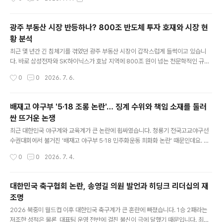
산골을 콘서트장으로! 임영웅의 명품 디너쇼식사 후 이어
지는 2부 무대에서는..
광주 부동산 시장 반등하나? 800조 반도체 투자 호재와 시장 현
황 분석
글 내용
최근 몇 년간 긴 침체기를 겪었던 광주 부동산 시장이 갑작스럽게 들썩이고 있습니
다. 바로 삼성전자와 SK하이닉스가 호남 지역에 800조 원이 넘는 천문학적인 규모
의 반도체 투자 계획을 발표했기 때문인데요. 과연 이 대규모 호재가 얼어붙은 광주
작성시간
0
0
2026. 7. 6.
주택 시장의 반등 신호탄이 될 수 있을지, 현장 분위기와 핵심 내용을 정리했습니다.
1. "매수 문의 빗발"… 들썩이는 광주 현장 분위기최근 광주 북구 첨단 3 지구와 군 공
항 이전 부지 인근 공인중개업소들은 연일 북새통을 이루고 있습니다. 불과 지난달까
배재고 야구부 '5·18 조롱 논란'… 징계 수위와 책임 소재를 둘러
지만 해도 매물을 사달라는 문의가 대부분이었으나, 투자 발표 이후 상황은 완전히
싼 뜨거운 논쟁
반전되었습니다.외지인 원정 투자 본격화: 지역 사정에 밝지 않은 외지인들까지 가세
글 내용
해 주변 상권과 생활환경을 묻는 문의가 쇄도하고 있습니다..
최근 대한민국 야구계와 교육계가 큰 논란에 휩싸였습니다. 청룡기 전국고교야구선
수권대회에서 불거진 '배재고 야구부 5·18 민주화운동 희화화 논란' 때문인데요. 당
사자인 배재고 야구부가 광주제일고를 찾아 공식 사과와 참배를 하기로 결정했지만,
작성시간
0
0
2026. 7. 4.
여론은 여전히 "학생의 미래를 봐달라"는 의견과 "역사의식 없는 행동에 엄중한 책임
을 물어야 한다"는 입장으로 팽팽하게 갈리고 있습니다.1. 사건의 발단: 야구장에서
울려 퍼진 부적절한 응원지난달 29일, 서울 목동야구장에서 열린 배재고와 광주제
대한민국 축구협회 논란, 송영길 의원 발언과 히딩크 리더십의 재
일고의 경기. 경기 도중 일부 배재고 선수들이 상대 더그아웃을 향해 특정 구호를 외
조명
친 것이 문제의 발단이 되었습니다.해당 구호는 최근 사회적으로 논란이 되었던 이른
글 내용
바 '스타벅스 탱크데이'를 연상케 하는 표현들로, 5·18 민주..
2026 북중미 월드컵 이후 대한민국 축구계가 큰 혼란에 빠졌습니다. 1승 2패라는
저조한 성적은 물론, 대표팀 운영 전반에 걸친 불신이 극에 달했기 때문입니다. 최근