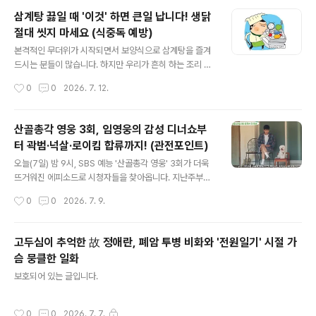
원인을 제공했다는 이유로 선수 본인과 가족을 향한 살해
삼계탕 끓일 때 '이것' 하면 큰일 납니다! 생닭
협박이 이어지고 있다는 것입니다. 32년 전의 끔찍했던 기
절대 씻지 마세요 (식중독 예방)
억을 떠올리게 하는 이번 사건, 자세히 들여다보겠습니다.1.
글 내용
결정적인 기회 실축 후 쏟아진 '살해 협박'지난 8일 열린 북
본격적인 무더위가 시작되면서 보양식으로 삼계탕을 즐겨
중미 월드컵 16강전, 콜롬비아와 스위스의 경기에서 안타
드시는 분들이 많습니다. 하지만 우리가 흔히 하는 조리 습
까운 상황이 발생했습니다. 후반 교체 투입된 미드필더 하
관이 오히려 가족의 건강을 위협하는 식중독의 원인이 될
작성시간
0
0
2026. 7. 12.
민톤 캄파스 선수는 연장 후반 5분, 골키퍼와 일대일로 맞
수 있다는 사실, 알고 계셨나요?오늘은 많은 분이 무심코
서는 결정적인 득점 기회를..
하는 '생닭 세척'이 왜 위험한지, 그리고 여름철 안전하게
닭 요리를 즐기는 법을 정리해 드립니다.1. "생닭, 물에 씻지
산골총각 영웅 3회, 임영웅의 감성 디너쇼부
마세요" 그 이유는?많은 분이 생닭을 조리하기 전, 찝찝한
터 곽범·넉살·로이킴 합류까지! (관전포인트)
마음에 흐르는 물에 헹구곤 합니다. 하지만 이 과정에서 생
글 내용
닭 표면에 있던 '캠필로박터균'이 물과 함께 사방으로 튀게
오늘(7일) 밤 9시, SBS 예능 '산골총각 영웅' 3회가 더욱
됩니다.최근 한 과학 유튜버가 실험한 결과, 생닭을 씻은 물
뜨거워진 에피소드로 시청자들을 찾아옵니다. 지난주부터
을 현미경으로 관찰했을 때 수많은 세균이 꿈틀대는 장면
화제를 모았던 '산골 하우스'에 과연 어떤 일들이 벌어질지,
작성시간
0
0
2026. 7. 9.
이 포착되어 충격을 주었는데요. 미국 농무부 연구에서도
관전 포인트를 미리 정리해 드립니다.1. 눈물 없이 볼 수 없
생닭을 씻는 과정에서 ..
는(?) 산골 만찬기첫 번째 손님인 현봉식, 조째즈와의 마지
막 밤을 앞두고 산골 총각들의 정성 가득한 만찬 준비가 시
고두심이 추억한 故 정애란, 폐암 투병 비화와 '전원일기' 시절 가
작됩니다. 하지만 야심 차게 시작한 요리는 시작부터 삐걱
슴 뭉클한 일화
거리는데요. 음료를 쏟는 실수는 물론, 돈가스를 새까맣게
글 내용
태워버리는 대형 사고가 발생하며 허경환마저 "눈물 나려
보호되어 있는 글입니다.
고 한다"며 불안함을 감추지 못했다는 후문입니다. 과연 좌
충우돌 총각들이 완성한 저녁 식탁은 어떤 모습일까요?2.
작성시간
0
0
2026. 7. 7.