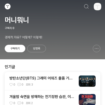
검색하기
티스토리
머니뭐니
구독자
0
경제적 자유? 어떻게? 이렇게!
구독하기
방명록
신고하기 레이어
열기
인기글
방탄소년단(BTS) 그래미 어워즈 출품 거부
전격 선언, 전 세계가 들썩이는 진짜 이유 총
0
0
조회
3
정리
겨울밤 숙면을 방해하는 전기장판 습관, 이렇
게 바꾸세요
0
0
조회
2