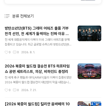
분류 전체보기
주요 글 목록
방탄소년단(BTS) 그래미 어워즈 출품 거부
전격 선언, 전 세계가 들썩이는 진짜 이유 총
글 내용
정리
전 세계 대중음악계의 이목이 미국 그래미 어워즈를 향해
집중되고 있습니다. 최근 글로벌 슈퍼스타 방탄소년단(BT
S)이 다가오는 시상식에 음원을 출품하지 않겠다는 뜻을
작성시간
0
0
2026. 8. 1.
전 세계 동시로 공식화했기 때문입니다.단순한 불참을 넘
어 글로벌 음악 시장 전체에 커다란 화두를 던진 이번 결정,
과연 어떤 배경이 숨겨져 있는지 낱낱이 파헤쳐 봅니다.1. B
2026 북중미 월드컵 결승전 BTS 하프타임
TS의 그래미 어워즈 출품 거부, 그 전말은?방탄소년단 멤
쇼 공연 세트리스트, 의상, 비하인드 총정리
버 전원은 최근 각자의 개인 채널을 통해 2027년 열리는
글 내용
제69회 그래미 어워즈에 음악을 출품하지 않기로 뜻을 모
전 세계 축구 팬들과 아미(ARMY)들의 이목이 집중되었던
았다고 밝혔습니다.멤버들의 메시지: *"우리는 올해 그래
2026 북중미 월드컵 결승전이 대단원의 막을 내렸습니다.
미에 참여하지 않기로 했다. 음악이 지역이나 언어에 의해
이번 대회는 스페인과 아르헨티나의 치열한 명승부 외에
작성시간
0
0
2026. 7. 21.
나뉘지 않고, 그 자체로 온전히 듣고 사랑받기를 희망한
도, 월드컵 역사상 최초로 도입된 결승전 하프타임 쇼로 전
다"*라며 소신 있는 입장을 전했..
세계적인 화제를 모았습니다.그 역사적인 무대의 중심에는
바로 글로벌 슈퍼스타 방탄소년단(BTS)이 완전체로 함께
[2026 북중미 월드컵] 킬리안 음바페의 10
했습니다! 이번 포스팅에서는 월드컵 결승전 무대를 뒤흔