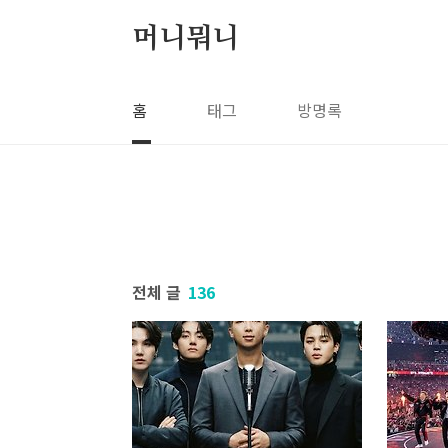
본문 바로가기
머니뭐니
홈
태그
방명록
전체 글
136