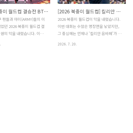
2026 북중미 월드컵 결승전 BTS 하프타임 쇼 공연 세트리스트, 의상, 비하인드 총정리
[2026 북중미 월드컵] 킬리안 음바페의 10골 4도움, '현대 축구의 완성형'이라 불리는 이유
구 팬들과 아미(ARMY)들의 이
2026 북중미 월드컵이 막을 내렸습니다.
었던 2026 북중미 월드컵 결
이번 대회는 수많은 명장면을 낳았지만,
원의 막을 내렸습니다. 이번
그 중심에는 언제나 '킬리안 음바페'가 있
페인과 아르헨티나의 치열한 명
었습니다. 프랑스가 최종 4위라는 성적표
.
2026. 7. 20.
, 월드컵 역사상 최초로 도입
를 받았음에도 불구하고, 음바페가 보여
하프타임 쇼로 전 세계적인 화
준 기록은 축구 역사에 남을만한 경이로
니다.그 역사적인 무대의 중
운 수준이었습니다. 왜 전문가들이 이번
로 글로벌 슈퍼스타 방탄소년단
대회를 '음바페의 재발견'이라 부르는지,
 완전체로 함께했습니다! 이번 포
그 이유를 정밀 분석합니다.1. 경이로운
 월드컵 결승전 무대를 뒤흔든
스탯: 10골 4 도움, 왜 압도적인가?이번
프타임 쇼 공연 내용과 의상, 그
월드컵에서 음바페가 기록한 공격 포인트
를 모은 비하인드까지 완벽하게
는 총 14개(10골 4 도움)입니다. 이는 단
니다.1. 월드컵 역사상 최초
순한 득점력을 넘어선 수치입니다.득점
하프타임 쇼, 그 화려한 시작국
생산성: 득점뿐만 아니라 찬스 메이킹에
FIFA)이 미국 미식축구 슈퍼
서도 탁월한 능력을 보이며 팀 공격의
 흥행 요소를 세계 축구 무대
90% 이상을 책임졌습니다.꾸준함: 조별