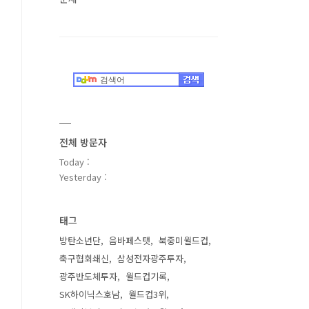
전체 방문자
Today :
Yesterday :
태그
방탄소년단
음바페스탯
북중미월드컵
축구협회쇄신
삼성전자광주투자
광주반도체투자
월드컵기록
SK하이닉스호남
월드컵3위