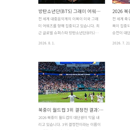
방탄소년단(BTS) 그래미 어워즈 출품 거부 전격 선언, 전 세계가 들썩이는 진짜 이유 총정리
전 세계 대중음악계의 이목이 미국 그래
전 세계 축
미 어워즈를 향해 집중되고 있습니다. 최
목이 집중되
근 글로벌 슈퍼스타 방탄소년단(BTS)이
승전이 대단
다가오는 시상식에 음원을 출품하지 않겠
대회는 스
2026. 8. 1.
2026. 7. 21
다는 뜻을 전 세계 동시로 공식화했기 때
승부 외에도
문입니다.단순한 불참을 넘어 글로벌 음
된 결승전 
악 시장 전체에 커다란 화두를 던진 이번
제를 모았습
결정, 과연 어떤 배경이 숨겨져 있는지 낱
심에는 바
낱이 파헤쳐 봅니다.1. BTS의 그래미 어
(BTS)이
워즈 출품 거부, 그 전말은?방탄소년단 멤
스팅에서는
버 전원은 최근 각자의 개인 채널을 통해
BTS의 하
2027년 열리는 제69회 그래미 어워즈에
리고 화제
음악을 출품하지 않기로 뜻을 모았다고
정리해 드립
북중미 월드컵 3위 결정전 결과: 잉글랜드의 사카 해트트릭 & 음바페의 질주
밝혔습니다.멤버들의 메시지: *"우리는
의 결승전 
올해 그래미에 참여하지 않기로 했다. 음
제축구연맹(
2026 북중미 월드컵의 대단원이 막을 내
악이 지역이나 언어에 의해 나뉘지 않고,
볼의 문화적
리고 있습니다. 3위 결정전이라는 이름이