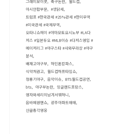
그래미보이콧
축구논란
월드컵
아시안팝부문
#생닭세
트럼프 #한국관세 #25%관세 #한미무역
#미국관세 #국제무역
오타니쇼헤이 #야마모토요시노부 #LA다
저스 #일본듀오 #MLB이슈 #다저스영입 #
메이저리그 #야구스타 #사와무라상 #야구
분석
배재고야구부
하민톤캄파스
식약처권고
월드컵하프타임쇼
청룡기야구
음악이슈
BTS월드컵공연
bts
야구부논란
잉글랜드프랑스
영자와세리의남겨서뭐하니
음바페원맨쇼
광주아파트매매
산골총각영웅