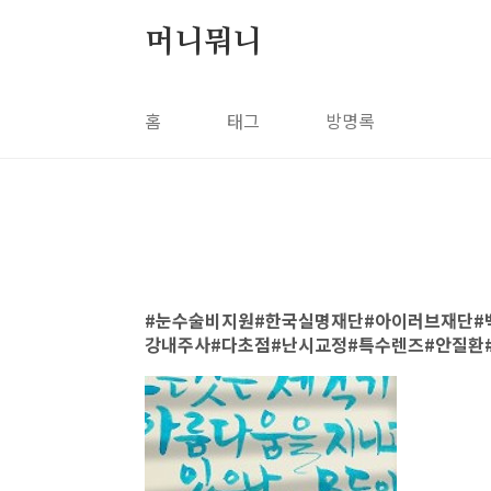
본문 바로가기
머니뭐니
홈
태그
방명록
눈수술비지원#한국실명재단#아이러브재단#
강내주사#다초점#난시교정#특수렌즈#안질환