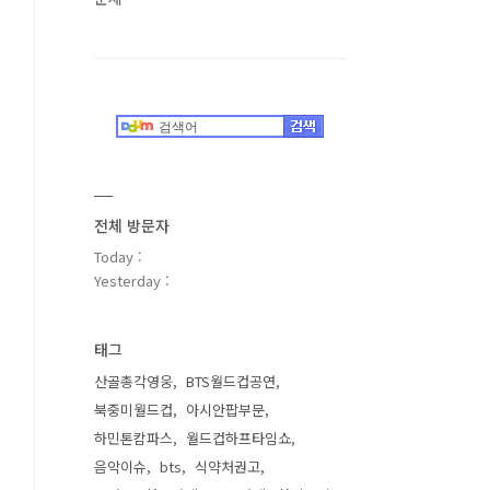
전체 방문자
Today :
Yesterday :
태그
산골총각영웅
BTS월드컵공연
북중미월드컵
아시안팝부문
하민톤캄파스
월드컵하프타임쇼
음악이슈
bts
식약처권고