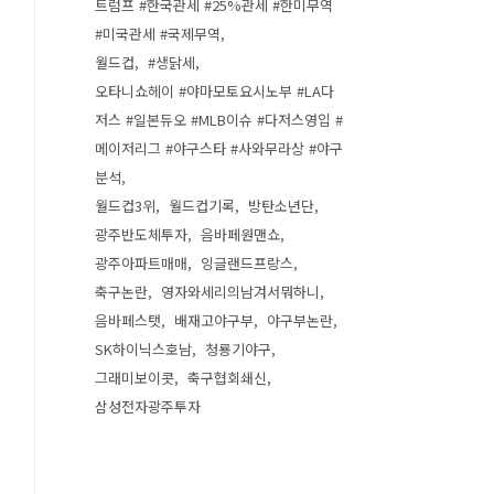
트럼프 #한국관세 #25%관세 #한미무역
#미국관세 #국제무역
월드컵
#생닭세
오타니쇼헤이 #야마모토요시노부 #LA다
저스 #일본듀오 #MLB이슈 #다저스영입 #
메이저리그 #야구스타 #사와무라상 #야구
분석
월드컵3위
월드컵기록
방탄소년단
광주반도체투자
음바페원맨쇼
광주아파트매매
잉글랜드프랑스
축구논란
영자와세리의남겨서뭐하니
음바페스탯
배재고야구부
야구부논란
SK하이닉스호남
청룡기야구
그래미보이콧
축구협회쇄신
삼성전자광주투자