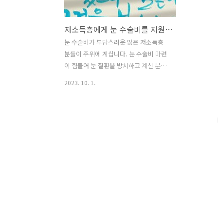
저소득층에게 눈 수술비를 지원해 드립니다!
눈 수술비가 부담스러운 많은 저소득층
분들이 주위에 계십니다. 눈 수술비 마련
이 힘들어 눈 질환을 방치하고 계신 분들
에게 '눈 수술비 지원'을 알려주세요. 안
2023. 10. 1.
질환은 치료하지 않은 채 방치할 경우 더
악화되어 실명의 위기가 찾아올 수 있습
니다. 한국실명예방재단의 눈 수술비 지
원을 통해 건강한 눈을 되찾고 다 함께 밝
은 세상을 보며 살아가셨으면 좋겠습니
다.
https://jo892841.tistory.com/manage/template/21
지원 질환 백내장, 망막질환(홍반변성),
녹내장, 눈물샘 등 / 수술, 주사로서 실명
예방이 가능한 안과 질환 지원 대상 전 연
령 기초생활수급자, 차상위계층, 한부모
가족 / 단, 10~59세 연령층은 재단에 별도