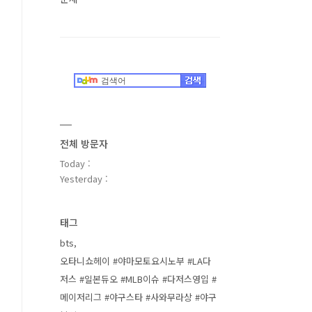
전체 방문자
Today :
Yesterday :
태그
bts
오타니쇼헤이 #야마모토요시노부 #LA다
저스 #일본듀오 #MLB이슈 #다저스영입 #
메이저리그 #야구스타 #사와무라상 #야구