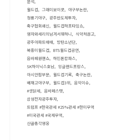
분석
월드컵
그래미보이콧
야구부논란
청룡기야구
광주반도체투자
축구협회쇄신
월드컵하프타임쇼
영자와세리의남겨서뭐하니
식약처권고
광주아파트매매
방탄소년단
북중미월드컵
BTS월드컵공연
음바페원맨쇼
하민톤캄파스
SK하이닉스호남
잉글랜드프랑스
아시안팝부문
월드컵기록
축구논란
배재고야구부
월드컵3위
음악이슈
#생닭세
음바페스탯
삼성전자광주투자
트럼프 #한국관세 #25%관세 #한미무역
#미국관세 #국제무역
산골총각영웅