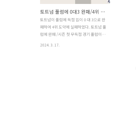
토트넘 풀럼에 0대3 완패/4위 실패/손흥민 교체/시즌 첫 무득점 경기
토트넘이 풀럼에 득점 없이 0 대 3으로 완
패하여 4위 도약에 실패하였다. 토트넘 풀
럼에 완패 /시즌 첫 무득점 경기 풀럼이 초
반부터 공세를 펼쳐 토트넘은 전반 중반
2024. 3. 17.
까지 밀렸다. 전반 24분 손흥민에게 절호
의 기회가 왔었다. 역습 기회에서 제임스
매디슨의 패스를 오른발 안쪽으로 정확히
때렸지만 공은 크로스바를 넘어갔다. 득
점 기회를 살리지 못하자 결국 실점으로
이어졌다. 토트넘은 전반 42분 호드리구
무니스에게 선제골을 내주며 전반을 0 대
1로 뒤지며 마쳤다. 토트넘은 후반 4분 샤
샤 루키치에게 추가골을 내줬고, 16분 무
니스에게 다시 한번 실점하며 급격히 무
너졌다. 포스테코글루 토트넘 감독은 후
반 21분 매디슨, 이브 비수마, 파페 사르