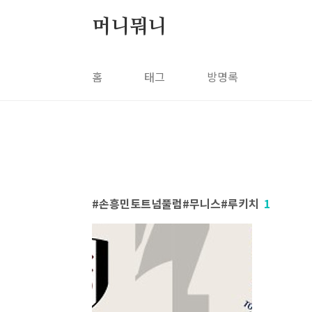
본문 바로가기
머니뭐니
홈
태그
방명록
손흥민토트넘풀럼#무니스#루키치
1