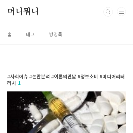
본문 바로가기
머니뭐니
홈
태그
방명록
사회이슈 #논란분석 #여론의민낯 #정보소비 #미디어리터
러시
1