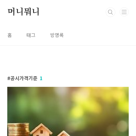
본문 바로가기
머니뭐니
홈
태그
방명록
공시가격기준
1