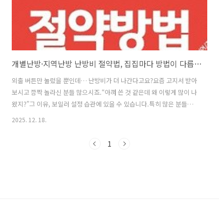
개별난방·지역난방 난방비 절약법, 집집마다 방법이 다릅니다!
외출 버튼만 눌렀을 뿐인데… 난방비가 더 나간다고요?요즘 고지서 받아
보시고 깜짝 놀라신 분들 많으시죠.“아껴 쓴 것 같은데 왜 이렇게 많이 나
왔지?”그 이유, 보일러 설정 습관에 있을 수 있습니다.특히 많은 분들이
외출할 때 아무 생각 없이 누르는 ‘외출’ 버튼,이게 사실은 난방비 절약
2025. 12. 18.
버튼이 아닙니다.오늘은> 개별난방인지>지역난방인지> 집이 따뜻한지,
추운지에 따라 정말 돈 아끼는 난방 방법을어르신 눈높이에서 하나씩 정
1
리해 드리겠습니다.1. 외출 모드, 짧게 비울 땐 쓰면 손해입니다‘외출’이
라는 말 때문에전기·가스가 덜 나갈 거라고 생각하시기 쉽습니다.하지만
외출 모드는 절약용이 아니라 동파 방지용입니다.집을 며칠씩 비울 때,실
내가 너무 차갑게 떨어지지 않도록 최소한만 작동하는 기능이죠.문제는
몇 시간..