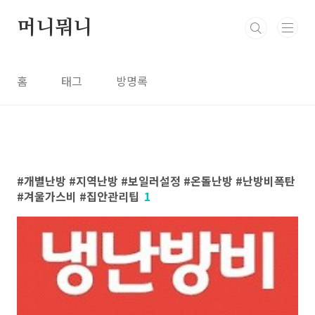
본문 바로가기
머니뭐니
홈
태그
방명록
개별난방 #지역난방 #보일러설정 #온돌난방 #난방비폭탄
#겨울가스비 #집안관리팁
1