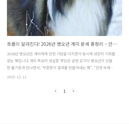
흐름이 달라진다! 2026년 병오년 개띠 운세 총정리 – 안정 위에 성장 기회가 쌓이는 해! 성실함이 대운을 만드는 해!
2026년 병오년은 개띠에게 안정 기반을 다지면서 동시에 성장의 기회를
얻는 해입니다.개띠 특유의 성실함·책임감·균형 감각이 병오년의 강렬
한 불기운과 만나면서,“꾸준함이 결과를 만들어내는 해”, “안정 속에서
확장하는 해”라는 특징을 가집니다.2025년에 흔들리거나 체력이 떨어졌
2025. 12. 11.
던 사람, 관계나 금전에서 불안정함을 느꼈던 개띠라면2026년에는 그 에
너지가 차분하게 정리되고, 다시 자신감을 회복하는 흐름으로 바뀝니다.
1
전체 흐름 - 안정 기반 + 확장 운의 조화2026년 개띠의 운세는 아래 네 가
지 특징이 두드러집니다. ① 안정 회복의 해일·돈·관계 등 흔들리던 부
분이 차분히 정리갑작스러운 변화보다 ‘서서히 좋아지는 흐름’마음의 여
유가 생기고 작은 성취가 쌓임② 확장·발전의 기회가 열리는 해상반기엔
기반 ..